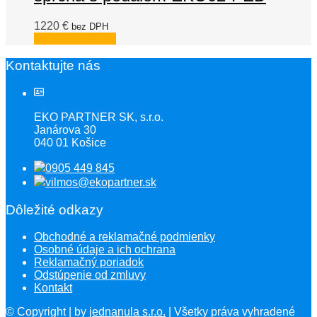
1220
€
bez DPH
Pridať do košíka
Kontaktujte nás
EKO PARTNER SK, s.r.o.
Janárova 30
040 01 Košice
0905 449 845
vilmos@ekopartner.sk
Dôležité odkazy
Obchodné a reklamačné podmienky
Osobné údaje a ich ochrana
Reklamačný poriadok
Odstúpenie od zmluvy
Kontakt
© Copyright
| by
jednanula s.r.o.
| Všetky práva vyhradené