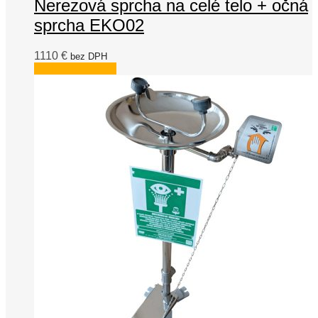
Nerezová sprcha na celé telo + očná
sprcha EKO02
1110
€
bez DPH
Pridať do košíka