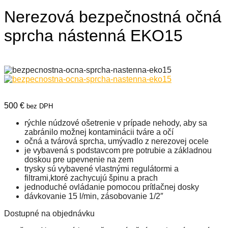
Nerezová bezpečnostná očná
sprcha nástenná EKO15
500
€
bez DPH
rýchle núdzové ošetrenie v prípade nehody, aby sa
zabránilo možnej kontaminácii tváre a očí
očná a tvárová sprcha, umývadlo z nerezovej ocele
je vybavená s podstavcom pre potrubie a základnou
doskou pre upevnenie na zem
trysky sú vybavené vlastnými regulátormi a
filtrami,ktoré zachycujú špinu a prach
jednoduché ovládanie pomocou prítlačnej dosky
dávkovanie 15 l/min, zásobovanie 1/2″
Dostupné na objednávku