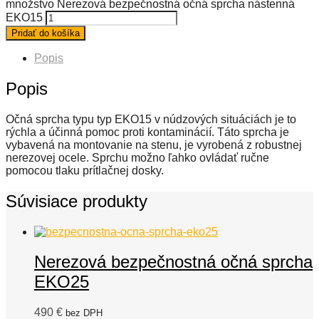
množstvo Nerezová bezpečnostná očná sprcha nástenná
EKO15
Pridať do košíka
Popis
Popis
Očná sprcha typu typ EKO15 v núdzových situáciách je to
rýchla a účinná pomoc proti kontaminácií. Táto sprcha je
vybavená na montovanie na stenu, je vyrobená z robustnej
nerezovej ocele. Sprchu možno ľahko ovládať ručne
pomocou tlaku prítlačnej dosky.
Súvisiace produkty
Nerezová bezpečnostná očná sprcha
EKO25
490
€
bez DPH