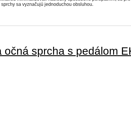
e sprchy sa vyznačujú jednoduchou obsluhou.
á očná sprcha s pedálom