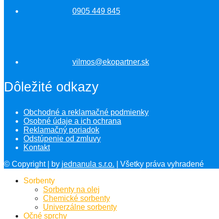
0905 449 845
vilmos@ekopartner.sk
Dôležité odkazy
Obchodné a reklamačné podmienky
Osobné údaje a ich ochrana
Reklamačný poriadok
Odstúpenie od zmluvy
Kontakt
© Copyright
| by
jednanula s.r.o.
| Všetky práva vyhradené
Sorbenty
Sorbenty na olej
Chemické sorbenty
Univerzálne sorbenty
Očné sprchy