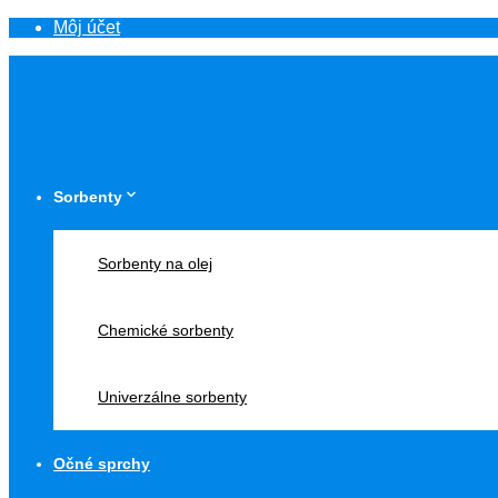
Môj účet
Sorbenty
Sorbenty na olej
Chemické sorbenty
Univerzálne sorbenty
Očné sprchy