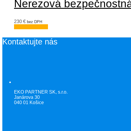
Nerezová bezpečnostn
230
€
bez DPH
Pridať do košíka
Kontaktujte nás
EKO PARTNER SK, s.r.o.
Janárova 30
040 01 Košice