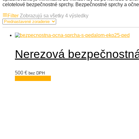
celotelové bezpečnostné sprchy. Bezpečnostné sprchy a očn
Filter
Zobrazujú sa všetky 4 výsledky
Nerezová bezpečnostn
500
€
bez DPH
Pridať do košíka