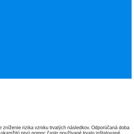
e zníženie rizika vzniku trvalých následkov. Odporúčaná doba
 okamžitú prvú pomoc často používané trvalo inštalované