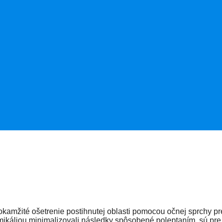
 okamžité ošetrenie postihnutej oblasti pomocou očnej sprchy pr
ikáliou minimalizovali následky spôsobené poleptaním, sú pre