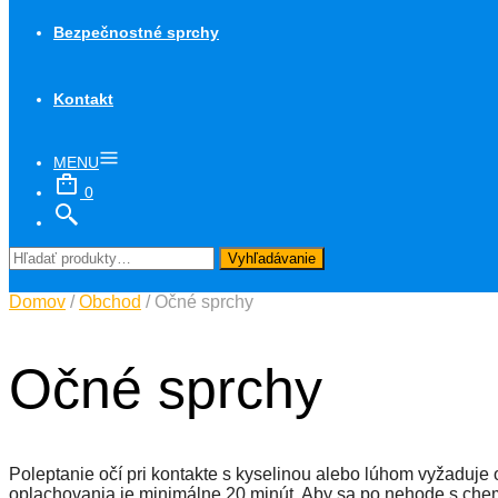
Bezpečnostné sprchy
Kontakt
MENU
0
Hľadať:
Vyhľadávanie
Domov
/
Obchod
/ Očné sprchy
Očné sprchy
Poleptanie očí pri kontakte s kyselinou alebo lúhom vyžaduje
oplachovania je minimálne 20 minút. Aby sa po nehode s chem