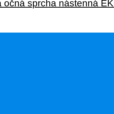
á očná sprcha nástenná E